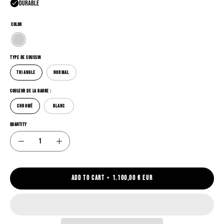
COLOR
TYPE DE COUSSIN
TRIANGLE
NORMAL
COULEUR DE LA BARRE :
CHROMÉ
BLANC
housses interchangeables
QUANTITY
Quantity
Decrease
Increase
Quantity
Quantity
ADD TO CART
1.100,00 € EUR